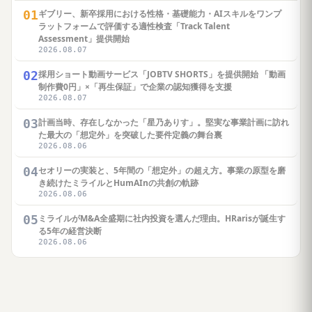
01
ギブリー、新卒採用における性格・基礎能力・AIスキルをワンプ
ラットフォームで評価する適性検査「Track Talent
Assessment」提供開始
2026.08.07
02
採用ショート動画サービス「JOBTV SHORTS」を提供開始 「動画
制作費0円」×「再生保証」で企業の認知獲得を支援
2026.08.07
03
計画当時、存在しなかった「星乃ありす」。堅実な事業計画に訪れ
た最大の「想定外」を突破した要件定義の舞台裏
2026.08.06
04
セオリーの実装と、5年間の「想定外」の超え方。事業の原型を磨
き続けたミライルとHumAInの共創の軌跡
2026.08.06
05
ミライルがM&A全盛期に社内投資を選んだ理由。HRarisが誕生す
る5年の経営決断
2026.08.06