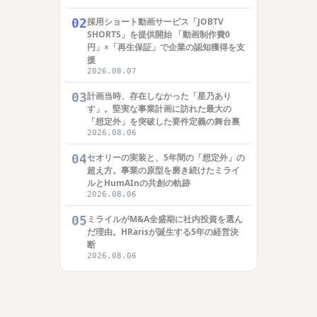
02
採用ショート動画サービス「JOBTV
SHORTS」を提供開始 「動画制作費0
円」×「再生保証」で企業の認知獲得を支
援
2026.08.07
03
計画当時、存在しなかった「星乃あり
す」。堅実な事業計画に訪れた最大の
「想定外」を突破した要件定義の舞台裏
2026.08.06
04
セオリーの実装と、5年間の「想定外」の
超え方。事業の原型を磨き続けたミライ
ルとHumAInの共創の軌跡
2026.08.06
05
ミライルがM&A全盛期に社内投資を選ん
だ理由。HRarisが誕生する5年の経営決
断
2026.08.06