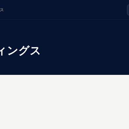
ス
ィングス