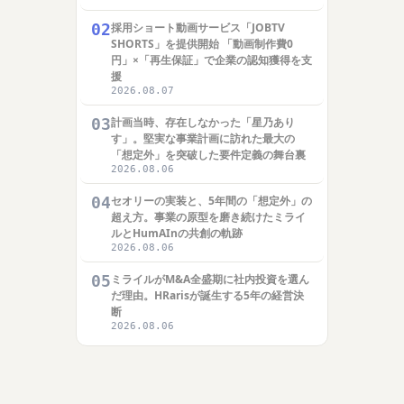
02
採用ショート動画サービス「JOBTV
SHORTS」を提供開始 「動画制作費0
円」×「再生保証」で企業の認知獲得を支
援
2026.08.07
03
計画当時、存在しなかった「星乃あり
す」。堅実な事業計画に訪れた最大の
「想定外」を突破した要件定義の舞台裏
2026.08.06
04
セオリーの実装と、5年間の「想定外」の
超え方。事業の原型を磨き続けたミライ
ルとHumAInの共創の軌跡
2026.08.06
05
ミライルがM&A全盛期に社内投資を選ん
だ理由。HRarisが誕生する5年の経営決
断
2026.08.06