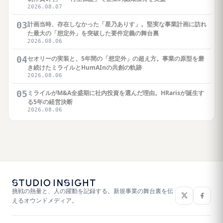
2026.08.07
03
計画当時、存在しなかった「星乃ありす」。堅実な事業計画に訪れ
た最大の「想定外」を突破した要件定義の舞台裏
2026.08.06
04
セオリーの実装と、5年間の「想定外」の超え方。事業の原型を磨
き続けたミライルとHumAInの共創の軌跡
2026.08.06
05
ミライルがM&A全盛期に社内投資を選んだ理由。HRarisが誕生す
る5年の経営決断
2026.08.06
挑戦の熱量と、人の躍動を記録する。新規事業の舞台裏を伝
えるオウンドメディア。