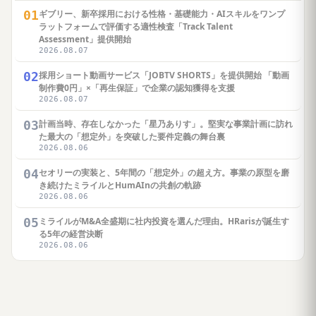
01
ギブリー、新卒採用における性格・基礎能力・AIスキルをワンプ
ラットフォームで評価する適性検査「Track Talent
Assessment」提供開始
2026.08.07
02
採用ショート動画サービス「JOBTV SHORTS」を提供開始 「動画
制作費0円」×「再生保証」で企業の認知獲得を支援
2026.08.07
03
計画当時、存在しなかった「星乃ありす」。堅実な事業計画に訪れ
た最大の「想定外」を突破した要件定義の舞台裏
2026.08.06
04
セオリーの実装と、5年間の「想定外」の超え方。事業の原型を磨
き続けたミライルとHumAInの共創の軌跡
2026.08.06
05
ミライルがM&A全盛期に社内投資を選んだ理由。HRarisが誕生す
る5年の経営決断
2026.08.06