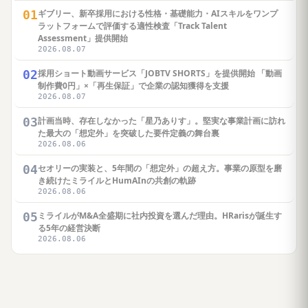
01
ギブリー、新卒採用における性格・基礎能力・AIスキルをワンプ
ラットフォームで評価する適性検査「Track Talent
Assessment」提供開始
2026.08.07
02
採用ショート動画サービス「JOBTV SHORTS」を提供開始 「動画
制作費0円」×「再生保証」で企業の認知獲得を支援
2026.08.07
03
計画当時、存在しなかった「星乃ありす」。堅実な事業計画に訪れ
た最大の「想定外」を突破した要件定義の舞台裏
2026.08.06
04
セオリーの実装と、5年間の「想定外」の超え方。事業の原型を磨
き続けたミライルとHumAInの共創の軌跡
2026.08.06
05
ミライルがM&A全盛期に社内投資を選んだ理由。HRarisが誕生す
る5年の経営決断
2026.08.06