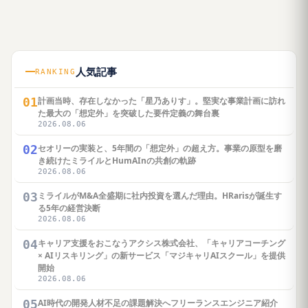
人気記事
RANKING
01
計画当時、存在しなかった「星乃ありす」。堅実な事業計画に訪れ
た最大の「想定外」を突破した要件定義の舞台裏
2026.08.06
02
セオリーの実装と、5年間の「想定外」の超え方。事業の原型を磨
き続けたミライルとHumAInの共創の軌跡
2026.08.06
03
ミライルがM&A全盛期に社内投資を選んだ理由。HRarisが誕生す
る5年の経営決断
2026.08.06
04
キャリア支援をおこなうアクシス株式会社、「キャリアコーチング
× AIリスキリング」の新サービス「マジキャリAIスクール」を提供
開始
2026.08.06
05
AI時代の開発人材不足の課題解決へフリーランスエンジニア紹介