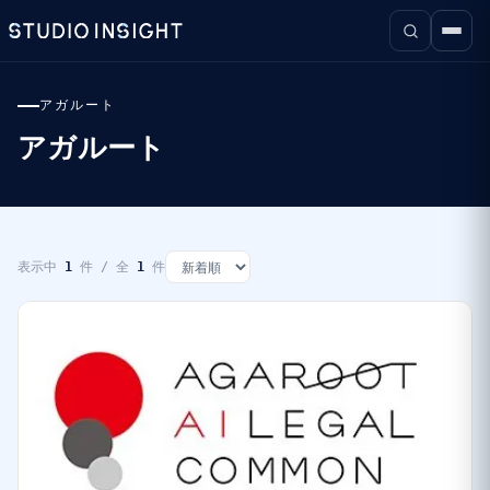
アガルート
アガルート
表示中
1
件 / 全
1
件