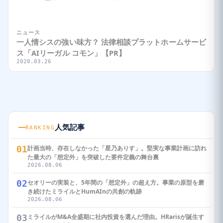
ニュース
一人情シスの強い味方？ 法律相談プラットホームサービ
ス「AIリーガル コモン」【PR】
2020.03.26
人気記事
RANKING
01
計画当時、存在しなかった「星乃ありす」。堅実な事業計画に訪れ
た最大の「想定外」を突破した要件定義の舞台裏
2026.08.06
02
セオリーの実装と、5年間の「想定外」の超え方。事業の原型を磨
き続けたミライルとHumAInの共創の軌跡
2026.08.06
03
ミライルがM&A全盛期に社内投資を選んだ理由。HRarisが誕生す