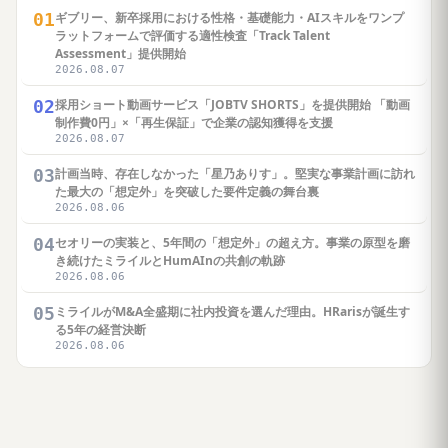
01
ギブリー、新卒採用における性格・基礎能力・AIスキルをワンプ
ラットフォームで評価する適性検査「Track Talent
Assessment」提供開始
2026.08.07
02
採用ショート動画サービス「JOBTV SHORTS」を提供開始 「動画
制作費0円」×「再生保証」で企業の認知獲得を支援
2026.08.07
03
計画当時、存在しなかった「星乃ありす」。堅実な事業計画に訪れ
た最大の「想定外」を突破した要件定義の舞台裏
2026.08.06
04
セオリーの実装と、5年間の「想定外」の超え方。事業の原型を磨
き続けたミライルとHumAInの共創の軌跡
2026.08.06
05
ミライルがM&A全盛期に社内投資を選んだ理由。HRarisが誕生す
る5年の経営決断
2026.08.06