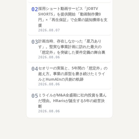
02
採用ショート動画サービス「JOBTV
SHORTS」を提供開始 「動画制作費0
円」×「再生保証」で企業の認知獲得を支
援
2026.08.07
03
計画当時、存在しなかった「星乃あり
す」。堅実な事業計画に訪れた最大の
「想定外」を突破した要件定義の舞台裏
2026.08.06
04
セオリーの実装と、5年間の「想定外」の
超え方。事業の原型を磨き続けたミライ
ルとHumAInの共創の軌跡
2026.08.06
05
ミライルがM&A全盛期に社内投資を選ん
だ理由。HRarisが誕生する5年の経営決
断
2026.08.06