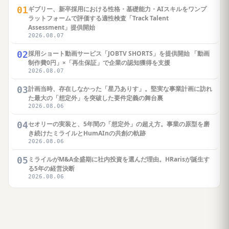
01
ギブリー、新卒採用における性格・基礎能力・AIスキルをワンプ
ラットフォームで評価する適性検査「Track Talent
Assessment」提供開始
2026.08.07
02
採用ショート動画サービス「JOBTV SHORTS」を提供開始 「動画
制作費0円」×「再生保証」で企業の認知獲得を支援
2026.08.07
03
計画当時、存在しなかった「星乃ありす」。堅実な事業計画に訪れ
た最大の「想定外」を突破した要件定義の舞台裏
2026.08.06
04
セオリーの実装と、5年間の「想定外」の超え方。事業の原型を磨
き続けたミライルとHumAInの共創の軌跡
2026.08.06
05
ミライルがM&A全盛期に社内投資を選んだ理由。HRarisが誕生す
る5年の経営決断
2026.08.06