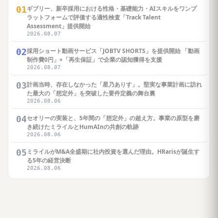
01
ギブリー、新卒採用における性格・基礎能力・AIスキルをワンプ
ラットフォームで評価する適性検査「Track Talent
Assessment」提供開始
2026.08.07
02
採用ショート動画サービス「JOBTV SHORTS」を提供開始 「動画
制作費0円」×「再生保証」で企業の認知獲得を支援
2026.08.07
03
計画当時、存在しなかった「星乃ありす」。堅実な事業計画に訪れ
た最大の「想定外」を突破した要件定義の舞台裏
2026.08.06
04
セオリーの実装と、5年間の「想定外」の超え方。事業の原型を磨
き続けたミライルとHumAInの共創の軌跡
2026.08.06
05
ミライルがM&A全盛期に社内投資を選んだ理由。HRarisが誕生す
る5年の経営決断
2026.08.06