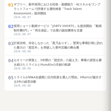
01
ギブリー、新卒採用における性格・基礎能力・AIスキルをワンプ
ラットフォームで評価する適性検査「Track Talent
Assessment」提供開始
2026.08.07
02
採用ショート動画サービス「JOBTV SHORTS」を提供開始 「動画
制作費0円」×「再生保証」で企業の認知獲得を支援
2026.08.07
03
計画当時、存在しなかった「星乃ありす」。堅実な事業計画に訪れ
た最大の「想定外」を突破した要件定義の舞台裏
2026.08.06
04
セオリーの実装と、5年間の「想定外」の超え方。事業の原型を磨
き続けたミライルとHumAInの共創の軌跡
2026.08.06
05
ミライルがM&A全盛期に社内投資を選んだ理由。HRarisが誕生す
る5年の経営決断
2026.08.06