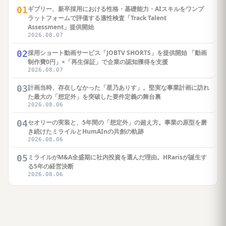
01
ギブリー、新卒採用における性格・基礎能力・AIスキルをワンプ
ラットフォームで評価する適性検査「Track Talent
Assessment」提供開始
2026.08.07
02
採用ショート動画サービス「JOBTV SHORTS」を提供開始 「動画
制作費0円」×「再生保証」で企業の認知獲得を支援
2026.08.07
03
計画当時、存在しなかった「星乃ありす」。堅実な事業計画に訪れ
た最大の「想定外」を突破した要件定義の舞台裏
2026.08.06
04
セオリーの実装と、5年間の「想定外」の超え方。事業の原型を磨
き続けたミライルとHumAInの共創の軌跡
2026.08.06
05
ミライルがM&A全盛期に社内投資を選んだ理由。HRarisが誕生す
る5年の経営決断
2026.08.06