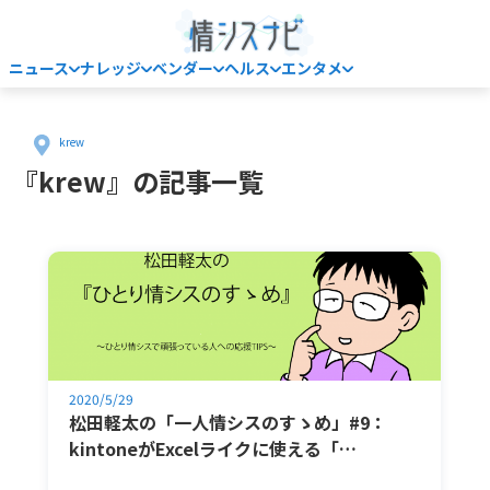
ニュース
ナレッジ
ベンダー
ヘルス
エンタメ
Home
krew
『krew』の記事一覧
2020/5/29
松田軽太の「一人情シスのすゝめ」#9：
kintoneがExcelライクに使える「…