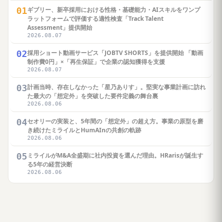
01
ギブリー、新卒採用における性格・基礎能力・AIスキルをワンプ
ラットフォームで評価する適性検査「Track Talent
Assessment」提供開始
2026.08.07
02
採用ショート動画サービス「JOBTV SHORTS」を提供開始 「動画
制作費0円」×「再生保証」で企業の認知獲得を支援
2026.08.07
03
計画当時、存在しなかった「星乃ありす」。堅実な事業計画に訪れ
た最大の「想定外」を突破した要件定義の舞台裏
2026.08.06
04
セオリーの実装と、5年間の「想定外」の超え方。事業の原型を磨
き続けたミライルとHumAInの共創の軌跡
2026.08.06
05
ミライルがM&A全盛期に社内投資を選んだ理由。HRarisが誕生す
る5年の経営決断
2026.08.06