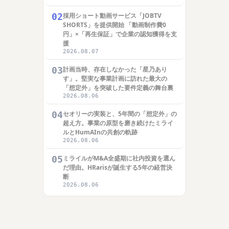
02
採用ショート動画サービス「JOBTV
SHORTS」を提供開始 「動画制作費0
円」×「再生保証」で企業の認知獲得を支
援
2026.08.07
03
計画当時、存在しなかった「星乃あり
す」。堅実な事業計画に訪れた最大の
「想定外」を突破した要件定義の舞台裏
2026.08.06
04
セオリーの実装と、5年間の「想定外」の
超え方。事業の原型を磨き続けたミライ
ルとHumAInの共創の軌跡
2026.08.06
05
ミライルがM&A全盛期に社内投資を選ん
だ理由。HRarisが誕生する5年の経営決
断
2026.08.06