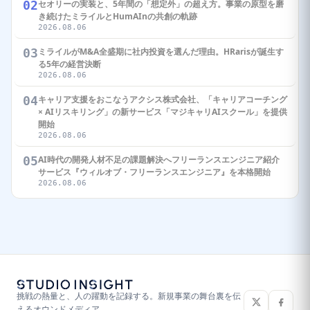
02
セオリーの実装と、5年間の「想定外」の超え方。事業の原型を磨
き続けたミライルとHumAInの共創の軌跡
2026.08.06
03
ミライルがM&A全盛期に社内投資を選んだ理由。HRarisが誕生す
る5年の経営決断
2026.08.06
04
キャリア支援をおこなうアクシス株式会社、「キャリアコーチング
× AIリスキリング」の新サービス「マジキャリAIスクール」を提供
開始
2026.08.06
05
AI時代の開発人材不足の課題解決へフリーランスエンジニア紹介
サービス『ウィルオブ・フリーランスエンジニア』を本格開始
2026.08.06
挑戦の熱量と、人の躍動を記録する。新規事業の舞台裏を伝
えるオウンドメディア。