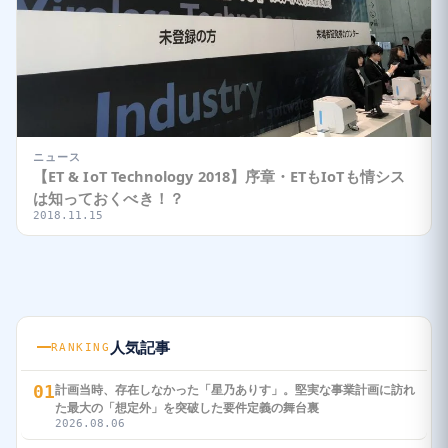
ニュース
【ET & IoT Technology 2018】序章・ETもIoTも情シス
は知っておくべき！？
2018.11.15
人気記事
RANKING
01
計画当時、存在しなかった「星乃ありす」。堅実な事業計画に訪れ
た最大の「想定外」を突破した要件定義の舞台裏
2026.08.06