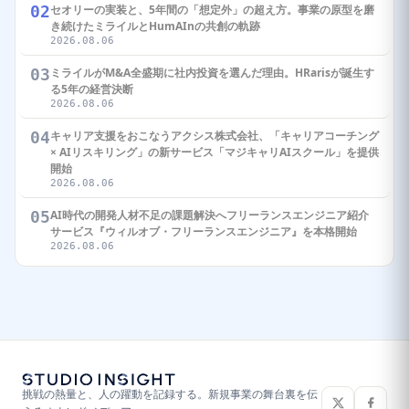
02
セオリーの実装と、5年間の「想定外」の超え方。事業の原型を磨
き続けたミライルとHumAInの共創の軌跡
2026.08.06
03
ミライルがM&A全盛期に社内投資を選んだ理由。HRarisが誕生す
る5年の経営決断
2026.08.06
04
キャリア支援をおこなうアクシス株式会社、「キャリアコーチング
× AIリスキリング」の新サービス「マジキャリAIスクール」を提供
開始
2026.08.06
05
AI時代の開発人材不足の課題解決へフリーランスエンジニア紹介
サービス『ウィルオブ・フリーランスエンジニア』を本格開始
2026.08.06
挑戦の熱量と、人の躍動を記録する。新規事業の舞台裏を伝