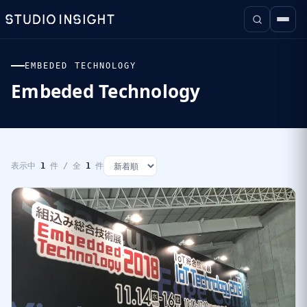
EMBEDED TECHNOLOGY
Embeded Technology
表示中
1
件 / 全
1
件