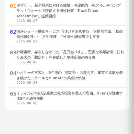
01
ギブリー、新卒採用における性格・基礎能力・AIスキルをワンプ
ラットフォームで評価する適性検査「Track Talent
Assessment」提供開始
2026.08.07
02
採用ショート動画サービス「JOBTV SHORTS」を提供開始 「動画
制作費0円」×「再生保証」で企業の認知獲得を支援
2026.08.07
03
計画当時、存在しなかった「星乃ありす」。堅実な事業計画に訪れ
た最大の「想定外」を突破した要件定義の舞台裏
2026.08.06
04
セオリーの実装と、5年間の「想定外」の超え方。事業の原型を磨
き続けたミライルとHumAInの共創の軌跡
2026.08.06
05
ミライルがM&A全盛期に社内投資を選んだ理由。HRarisが誕生す
る5年の経営決断
2026.08.06