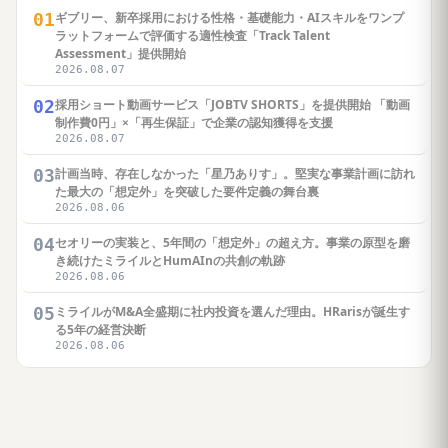
01
ギブリー、新卒採用における性格・基礎能力・AIスキルをワンプ
ラットフォームで評価する適性検査「Track Talent
Assessment」提供開始
2026.08.07
02
採用ショート動画サービス「JOBTV SHORTS」を提供開始 「動画
制作費0円」×「再生保証」で企業の認知獲得を支援
2026.08.07
03
計画当時、存在しなかった「星乃ありす」。堅実な事業計画に訪れ
た最大の「想定外」を突破した要件定義の舞台裏
2026.08.06
04
セオリーの実装と、5年間の「想定外」の超え方。事業の原型を磨
き続けたミライルとHumAInの共創の軌跡
2026.08.06
05
ミライルがM&A全盛期に社内投資を選んだ理由。HRarisが誕生す
る5年の経営決断
2026.08.06