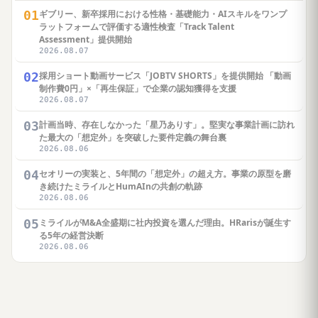
01
ギブリー、新卒採用における性格・基礎能力・AIスキルをワンプ
ラットフォームで評価する適性検査「Track Talent
Assessment」提供開始
2026.08.07
02
採用ショート動画サービス「JOBTV SHORTS」を提供開始 「動画
制作費0円」×「再生保証」で企業の認知獲得を支援
2026.08.07
03
計画当時、存在しなかった「星乃ありす」。堅実な事業計画に訪れ
た最大の「想定外」を突破した要件定義の舞台裏
2026.08.06
04
セオリーの実装と、5年間の「想定外」の超え方。事業の原型を磨
き続けたミライルとHumAInの共創の軌跡
2026.08.06
05
ミライルがM&A全盛期に社内投資を選んだ理由。HRarisが誕生す
る5年の経営決断
2026.08.06