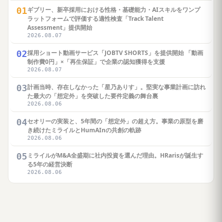
01
ギブリー、新卒採用における性格・基礎能力・AIスキルをワンプ
ラットフォームで評価する適性検査「Track Talent
Assessment」提供開始
2026.08.07
02
採用ショート動画サービス「JOBTV SHORTS」を提供開始 「動画
制作費0円」×「再生保証」で企業の認知獲得を支援
2026.08.07
03
計画当時、存在しなかった「星乃ありす」。堅実な事業計画に訪れ
た最大の「想定外」を突破した要件定義の舞台裏
2026.08.06
04
セオリーの実装と、5年間の「想定外」の超え方。事業の原型を磨
き続けたミライルとHumAInの共創の軌跡
2026.08.06
05
ミライルがM&A全盛期に社内投資を選んだ理由。HRarisが誕生す
る5年の経営決断
2026.08.06