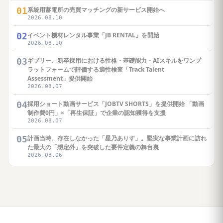
01
系統用蓄電所の売買マッチングの新サービス開始へ
2026.08.10
02
イベント機材レンタル事業「JB RENTAL」を開始
2026.08.10
03
ギブリー、新卒採用における性格・基礎能力・AIスキルをワンプ
ラットフォームで評価する適性検査「Track Talent
Assessment」提供開始
2026.08.07
04
採用ショート動画サービス「JOBTV SHORTS」を提供開始 「動画
制作費0円」×「再生保証」で企業の認知獲得を支援
2026.08.07
05
計画当時、存在しなかった「星乃ありす」。堅実な事業計画に訪れ
た最大の「想定外」を突破した要件定義の舞台裏
2026.08.06