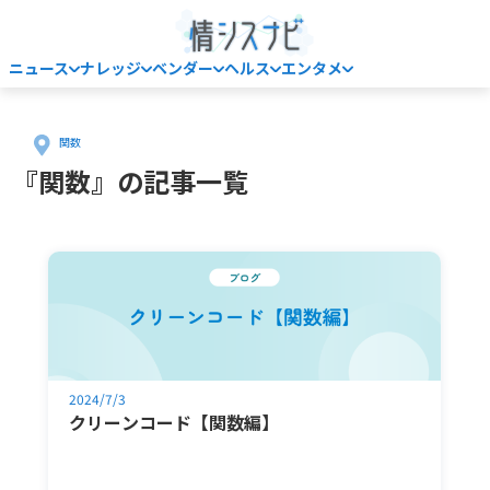
ニュース
ナレッジ
ベンダー
ヘルス
エンタメ
Home
関数
『関数』の記事一覧
2024/7/3
クリーンコード【関数編】