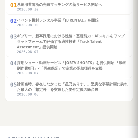
01
系統用蓄電所の売買マッチングの新サービス開始へ
2026.08.10
02
イベント機材レンタル事業「JB RENTAL」を開始
2026.08.10
03
ギブリー、新卒採用における性格・基礎能力・AIスキルをワンプ
ラットフォームで評価する適性検査「Track Talent
Assessment」提供開始
2026.08.07
04
採用ショート動画サービス「JOBTV SHORTS」を提供開始 「動画
制作費0円」×「再生保証」で企業の認知獲得を支援
2026.08.07
05
計画当時、存在しなかった「星乃ありす」。堅実な事業計画に訪れ
た最大の「想定外」を突破した要件定義の舞台裏
2026.08.06