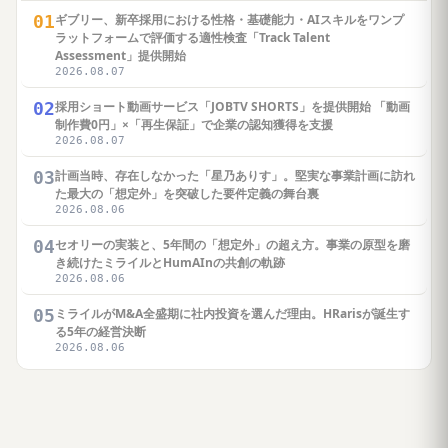
01
ギブリー、新卒採用における性格・基礎能力・AIスキルをワンプ
ラットフォームで評価する適性検査「Track Talent
Assessment」提供開始
2026.08.07
02
採用ショート動画サービス「JOBTV SHORTS」を提供開始 「動画
制作費0円」×「再生保証」で企業の認知獲得を支援
2026.08.07
03
計画当時、存在しなかった「星乃ありす」。堅実な事業計画に訪れ
た最大の「想定外」を突破した要件定義の舞台裏
2026.08.06
04
セオリーの実装と、5年間の「想定外」の超え方。事業の原型を磨
き続けたミライルとHumAInの共創の軌跡
2026.08.06
05
ミライルがM&A全盛期に社内投資を選んだ理由。HRarisが誕生す
る5年の経営決断
2026.08.06