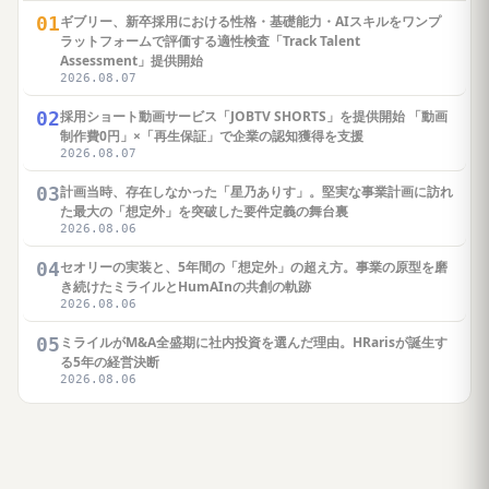
01
ギブリー、新卒採用における性格・基礎能力・AIスキルをワンプ
ラットフォームで評価する適性検査「Track Talent
Assessment」提供開始
2026.08.07
02
採用ショート動画サービス「JOBTV SHORTS」を提供開始 「動画
制作費0円」×「再生保証」で企業の認知獲得を支援
2026.08.07
03
計画当時、存在しなかった「星乃ありす」。堅実な事業計画に訪れ
た最大の「想定外」を突破した要件定義の舞台裏
2026.08.06
04
セオリーの実装と、5年間の「想定外」の超え方。事業の原型を磨
き続けたミライルとHumAInの共創の軌跡
2026.08.06
05
ミライルがM&A全盛期に社内投資を選んだ理由。HRarisが誕生す
る5年の経営決断
2026.08.06