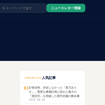
ニュースレター登録
人気記事
RANKING
01
計画当時、存在しなかった「星乃あり
す」。堅実な事業計画に訪れた最大の
「想定外」を突破した要件定義の舞台裏
2026.08.06