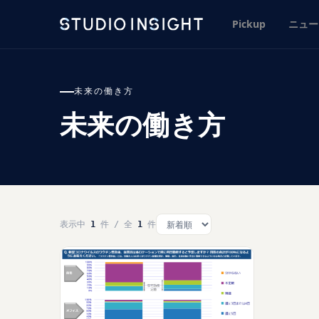
Pickup
ニュー
未来の働き方
未来の働き方
表示中
1
件 / 全
1
件