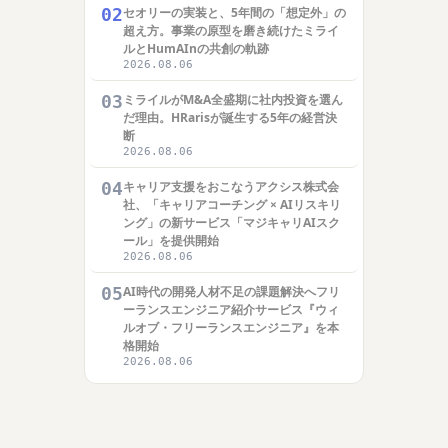
02
セオリーの実装と、5年間の「想定外」の
超え方。事業の原型を磨き続けたミライ
ルとHumAInの共創の軌跡
2026.08.06
03
ミライルがM&A全盛期に社内投資を選ん
だ理由。HRarisが誕生する5年の経営決
断
2026.08.06
04
キャリア支援をおこなうアクシス株式会
社、「キャリアコーチング × AIリスキリ
ング」の新サービス「マジキャリAIスク
ール」を提供開始
2026.08.06
05
AI時代の開発人材不足の課題解決へフリ
ーランスエンジニア紹介サービス『ウィ
ルオブ・フリーランスエンジニア』を本
格開始
2026.08.06