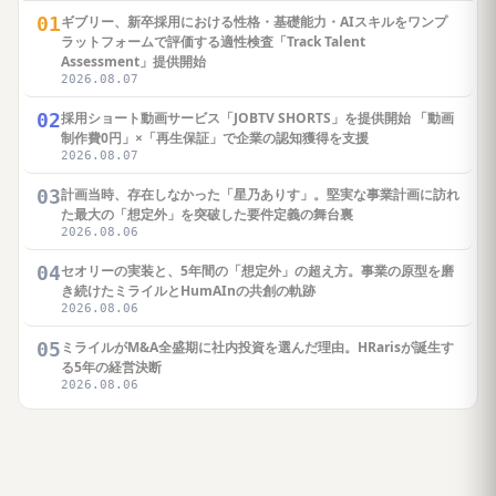
01
ギブリー、新卒採用における性格・基礎能力・AIスキルをワンプ
ラットフォームで評価する適性検査「Track Talent
Assessment」提供開始
2026.08.07
02
採用ショート動画サービス「JOBTV SHORTS」を提供開始 「動画
制作費0円」×「再生保証」で企業の認知獲得を支援
2026.08.07
03
計画当時、存在しなかった「星乃ありす」。堅実な事業計画に訪れ
た最大の「想定外」を突破した要件定義の舞台裏
2026.08.06
04
セオリーの実装と、5年間の「想定外」の超え方。事業の原型を磨
き続けたミライルとHumAInの共創の軌跡
2026.08.06
05
ミライルがM&A全盛期に社内投資を選んだ理由。HRarisが誕生す
る5年の経営決断
2026.08.06