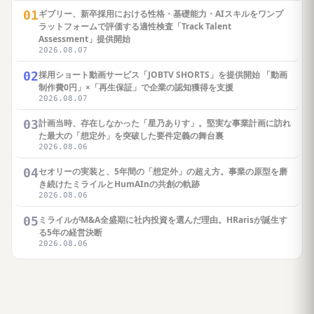
01
ギブリー、新卒採用における性格・基礎能力・AIスキルをワンプ
ラットフォームで評価する適性検査「Track Talent
Assessment」提供開始
2026.08.07
02
採用ショート動画サービス「JOBTV SHORTS」を提供開始 「動画
制作費0円」×「再生保証」で企業の認知獲得を支援
2026.08.07
03
計画当時、存在しなかった「星乃ありす」。堅実な事業計画に訪れ
た最大の「想定外」を突破した要件定義の舞台裏
2026.08.06
04
セオリーの実装と、5年間の「想定外」の超え方。事業の原型を磨
き続けたミライルとHumAInの共創の軌跡
2026.08.06
05
ミライルがM&A全盛期に社内投資を選んだ理由。HRarisが誕生す
る5年の経営決断
2026.08.06