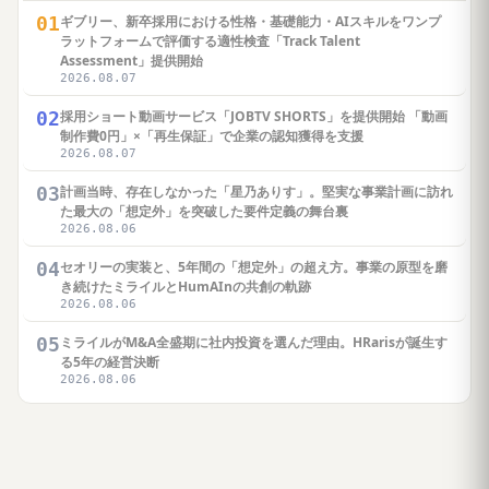
01
ギブリー、新卒採用における性格・基礎能力・AIスキルをワンプ
ラットフォームで評価する適性検査「Track Talent
Assessment」提供開始
2026.08.07
02
採用ショート動画サービス「JOBTV SHORTS」を提供開始 「動画
制作費0円」×「再生保証」で企業の認知獲得を支援
2026.08.07
03
計画当時、存在しなかった「星乃ありす」。堅実な事業計画に訪れ
た最大の「想定外」を突破した要件定義の舞台裏
2026.08.06
04
セオリーの実装と、5年間の「想定外」の超え方。事業の原型を磨
き続けたミライルとHumAInの共創の軌跡
2026.08.06
05
ミライルがM&A全盛期に社内投資を選んだ理由。HRarisが誕生す
る5年の経営決断
2026.08.06