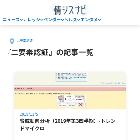
ニュース
ナレッジ
ベンダー
ヘルス
エンタメ
Home
二要素認証
『二要素認証』の記事一覧
2019/11/5
脅威動向分析（2019年第3四半期）-トレン
ドマイクロ