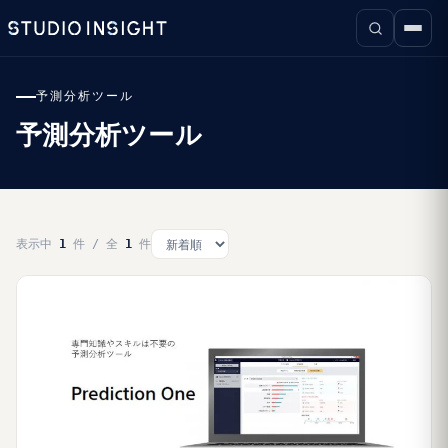
予測分析ツール
予測分析ツール
表示中
1
件 / 全
1
件