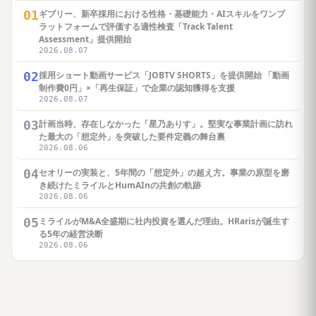
01
ギブリー、新卒採用における性格・基礎能力・AIスキルをワンプ
ラットフォームで評価する適性検査「Track Talent
Assessment」提供開始
2026.08.07
02
採用ショート動画サービス「JOBTV SHORTS」を提供開始 「動画
制作費0円」×「再生保証」で企業の認知獲得を支援
2026.08.07
03
計画当時、存在しなかった「星乃ありす」。堅実な事業計画に訪れ
た最大の「想定外」を突破した要件定義の舞台裏
2026.08.06
04
セオリーの実装と、5年間の「想定外」の超え方。事業の原型を磨
き続けたミライルとHumAInの共創の軌跡
2026.08.06
05
ミライルがM&A全盛期に社内投資を選んだ理由。HRarisが誕生す
る5年の経営決断
2026.08.06