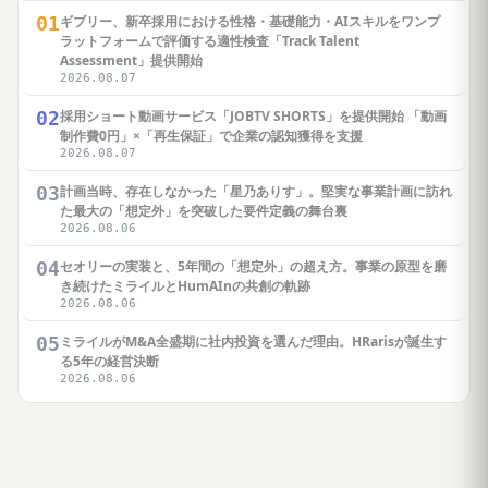
01
ギブリー、新卒採用における性格・基礎能力・AIスキルをワンプ
ラットフォームで評価する適性検査「Track Talent
Assessment」提供開始
2026.08.07
02
採用ショート動画サービス「JOBTV SHORTS」を提供開始 「動画
制作費0円」×「再生保証」で企業の認知獲得を支援
2026.08.07
03
計画当時、存在しなかった「星乃ありす」。堅実な事業計画に訪れ
た最大の「想定外」を突破した要件定義の舞台裏
2026.08.06
04
セオリーの実装と、5年間の「想定外」の超え方。事業の原型を磨
き続けたミライルとHumAInの共創の軌跡
2026.08.06
05
ミライルがM&A全盛期に社内投資を選んだ理由。HRarisが誕生す
る5年の経営決断
2026.08.06