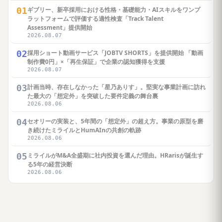
01
ギブリー、新卒採用における性格・基礎能力・AIスキルをワンプ
ラットフォームで評価する適性検査「Track Talent
Assessment」提供開始
2026.08.07
02
採用ショート動画サービス「JOBTV SHORTS」を提供開始 「動画
制作費0円」×「再生保証」で企業の認知獲得を支援
2026.08.07
03
計画当時、存在しなかった「星乃ありす」。堅実な事業計画に訪れ
た最大の「想定外」を突破した要件定義の舞台裏
2026.08.06
04
セオリーの実装と、5年間の「想定外」の超え方。事業の原型を磨
き続けたミライルとHumAInの共創の軌跡
2026.08.06
05
ミライルがM&A全盛期に社内投資を選んだ理由。HRarisが誕生す
る5年の経営決断
2026.08.06