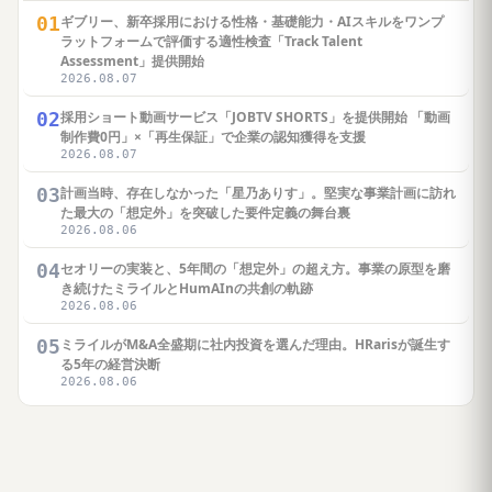
01
ギブリー、新卒採用における性格・基礎能力・AIスキルをワンプ
ラットフォームで評価する適性検査「Track Talent
Assessment」提供開始
2026.08.07
02
採用ショート動画サービス「JOBTV SHORTS」を提供開始 「動画
制作費0円」×「再生保証」で企業の認知獲得を支援
2026.08.07
03
計画当時、存在しなかった「星乃ありす」。堅実な事業計画に訪れ
た最大の「想定外」を突破した要件定義の舞台裏
2026.08.06
04
セオリーの実装と、5年間の「想定外」の超え方。事業の原型を磨
き続けたミライルとHumAInの共創の軌跡
2026.08.06
05
ミライルがM&A全盛期に社内投資を選んだ理由。HRarisが誕生す
る5年の経営決断
2026.08.06