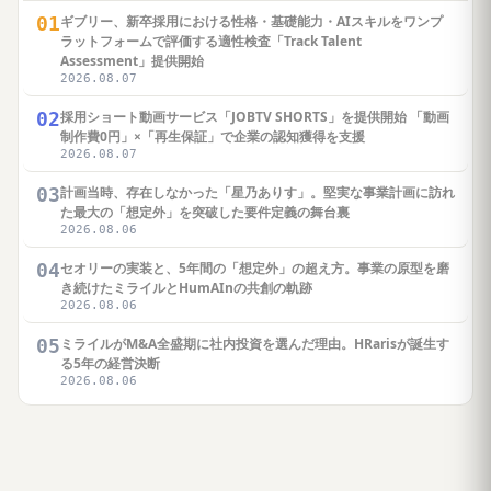
01
ギブリー、新卒採用における性格・基礎能力・AIスキルをワンプ
ラットフォームで評価する適性検査「Track Talent
Assessment」提供開始
2026.08.07
02
採用ショート動画サービス「JOBTV SHORTS」を提供開始 「動画
制作費0円」×「再生保証」で企業の認知獲得を支援
2026.08.07
03
計画当時、存在しなかった「星乃ありす」。堅実な事業計画に訪れ
た最大の「想定外」を突破した要件定義の舞台裏
2026.08.06
04
セオリーの実装と、5年間の「想定外」の超え方。事業の原型を磨
き続けたミライルとHumAInの共創の軌跡
2026.08.06
05
ミライルがM&A全盛期に社内投資を選んだ理由。HRarisが誕生す
る5年の経営決断
2026.08.06