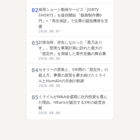
02
採用ショート動画サービス「JOBTV
SHORTS」を提供開始 「動画制作費0
円」×「再生保証」で企業の認知獲得を支
援
2026.08.07
03
計画当時、存在しなかった「星乃あり
す」。堅実な事業計画に訪れた最大の
「想定外」を突破した要件定義の舞台裏
2026.08.06
04
セオリーの実装と、5年間の「想定外」の
超え方。事業の原型を磨き続けたミライ
ルとHumAInの共創の軌跡
2026.08.06
05
ミライルがM&A全盛期に社内投資を選ん
だ理由。HRarisが誕生する5年の経営決
断
2026.08.06