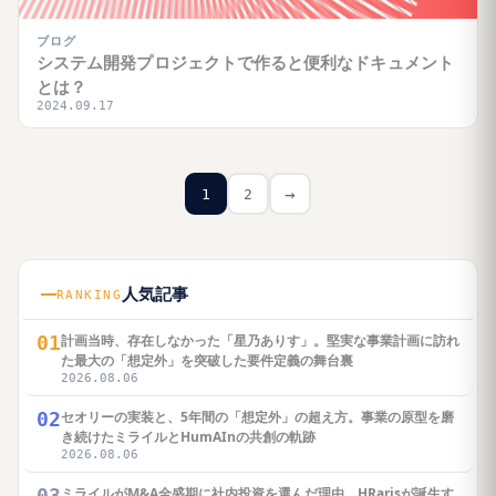
ブログ
システム開発プロジェクトで作ると便利なドキュメント
とは？
2024.09.17
→
1
2
人気記事
RANKING
01
計画当時、存在しなかった「星乃ありす」。堅実な事業計画に訪れ
た最大の「想定外」を突破した要件定義の舞台裏
2026.08.06
02
セオリーの実装と、5年間の「想定外」の超え方。事業の原型を磨
き続けたミライルとHumAInの共創の軌跡
2026.08.06
03
ミライルがM&A全盛期に社内投資を選んだ理由。HRarisが誕生す