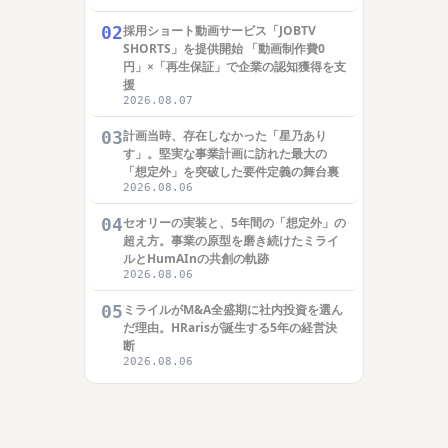
02
採用ショート動画サービス「JOBTV
SHORTS」を提供開始 「動画制作費0
円」×「再生保証」で企業の認知獲得を支
援
2026.08.07
03
計画当時、存在しなかった「星乃あり
す」。堅実な事業計画に訪れた最大の
「想定外」を突破した要件定義の舞台裏
2026.08.06
04
セオリーの実装と、5年間の「想定外」の
超え方。事業の原型を磨き続けたミライ
ルとHumAInの共創の軌跡
2026.08.06
05
ミライルがM&A全盛期に社内投資を選ん
だ理由。HRarisが誕生する5年の経営決
断
2026.08.06