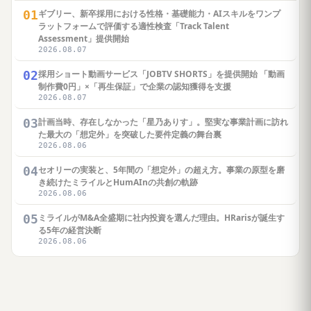
01
ギブリー、新卒採用における性格・基礎能力・AIスキルをワンプ
ラットフォームで評価する適性検査「Track Talent
Assessment」提供開始
2026.08.07
02
採用ショート動画サービス「JOBTV SHORTS」を提供開始 「動画
制作費0円」×「再生保証」で企業の認知獲得を支援
2026.08.07
03
計画当時、存在しなかった「星乃ありす」。堅実な事業計画に訪れ
た最大の「想定外」を突破した要件定義の舞台裏
2026.08.06
04
セオリーの実装と、5年間の「想定外」の超え方。事業の原型を磨
き続けたミライルとHumAInの共創の軌跡
2026.08.06
05
ミライルがM&A全盛期に社内投資を選んだ理由。HRarisが誕生す
る5年の経営決断
2026.08.06