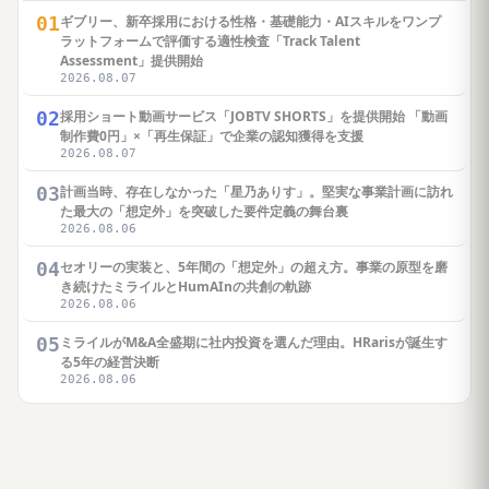
01
ギブリー、新卒採用における性格・基礎能力・AIスキルをワンプ
ラットフォームで評価する適性検査「Track Talent
Assessment」提供開始
2026.08.07
02
採用ショート動画サービス「JOBTV SHORTS」を提供開始 「動画
制作費0円」×「再生保証」で企業の認知獲得を支援
2026.08.07
03
計画当時、存在しなかった「星乃ありす」。堅実な事業計画に訪れ
た最大の「想定外」を突破した要件定義の舞台裏
2026.08.06
04
セオリーの実装と、5年間の「想定外」の超え方。事業の原型を磨
き続けたミライルとHumAInの共創の軌跡
2026.08.06
05
ミライルがM&A全盛期に社内投資を選んだ理由。HRarisが誕生す
る5年の経営決断
2026.08.06