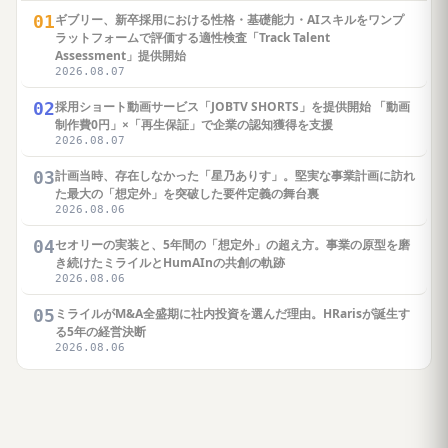
01
ギブリー、新卒採用における性格・基礎能力・AIスキルをワンプ
ラットフォームで評価する適性検査「Track Talent
Assessment」提供開始
2026.08.07
02
採用ショート動画サービス「JOBTV SHORTS」を提供開始 「動画
制作費0円」×「再生保証」で企業の認知獲得を支援
2026.08.07
03
計画当時、存在しなかった「星乃ありす」。堅実な事業計画に訪れ
た最大の「想定外」を突破した要件定義の舞台裏
2026.08.06
04
セオリーの実装と、5年間の「想定外」の超え方。事業の原型を磨
き続けたミライルとHumAInの共創の軌跡
2026.08.06
05
ミライルがM&A全盛期に社内投資を選んだ理由。HRarisが誕生す
る5年の経営決断
2026.08.06