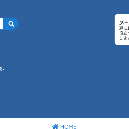
週に
役立
しま
g」