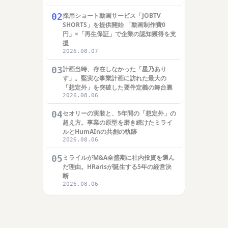
02
採用ショート動画サービス「JOBTV
SHORTS」を提供開始 「動画制作費0
円」×「再生保証」で企業の認知獲得を支
援
2026.08.07
03
計画当時、存在しなかった「星乃あり
す」。堅実な事業計画に訪れた最大の
「想定外」を突破した要件定義の舞台裏
2026.08.06
04
セオリーの実装と、5年間の「想定外」の
超え方。事業の原型を磨き続けたミライ
ルとHumAInの共創の軌跡
2026.08.06
05
ミライルがM&A全盛期に社内投資を選ん
だ理由。HRarisが誕生する5年の経営決
断
2026.08.06