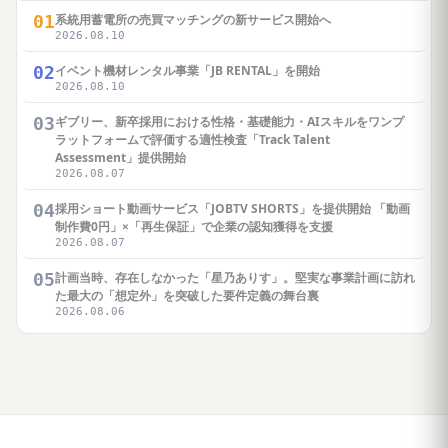
01
系統用蓄電所の売買マッチングの新サービス開始へ
2026.08.10
02
イベント機材レンタル事業「JB RENTAL」を開始
2026.08.10
03
ギブリー、新卒採用における性格・基礎能力・AIスキルをワンプ
ラットフォームで評価する適性検査「Track Talent
Assessment」提供開始
2026.08.07
04
採用ショート動画サービス「JOBTV SHORTS」を提供開始 「動画
制作費0円」×「再生保証」で企業の認知獲得を支援
2026.08.07
05
計画当時、存在しなかった「星乃ありす」。堅実な事業計画に訪れ
た最大の「想定外」を突破した要件定義の舞台裏
2026.08.06