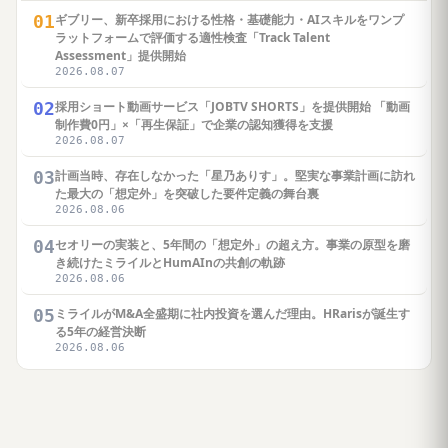
01
ギブリー、新卒採用における性格・基礎能力・AIスキルをワンプ
ラットフォームで評価する適性検査「Track Talent
Assessment」提供開始
2026.08.07
02
採用ショート動画サービス「JOBTV SHORTS」を提供開始 「動画
制作費0円」×「再生保証」で企業の認知獲得を支援
2026.08.07
03
計画当時、存在しなかった「星乃ありす」。堅実な事業計画に訪れ
た最大の「想定外」を突破した要件定義の舞台裏
2026.08.06
04
セオリーの実装と、5年間の「想定外」の超え方。事業の原型を磨
き続けたミライルとHumAInの共創の軌跡
2026.08.06
05
ミライルがM&A全盛期に社内投資を選んだ理由。HRarisが誕生す
る5年の経営決断
2026.08.06