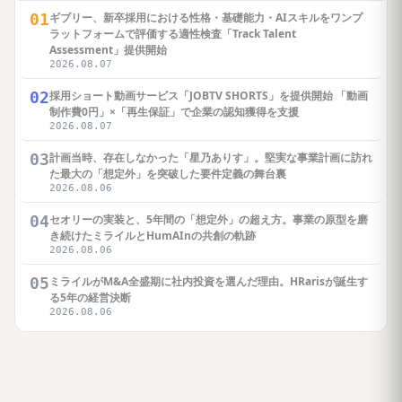
01
ギブリー、新卒採用における性格・基礎能力・AIスキルをワンプ
ラットフォームで評価する適性検査「Track Talent
Assessment」提供開始
2026.08.07
02
採用ショート動画サービス「JOBTV SHORTS」を提供開始 「動画
制作費0円」×「再生保証」で企業の認知獲得を支援
2026.08.07
03
計画当時、存在しなかった「星乃ありす」。堅実な事業計画に訪れ
た最大の「想定外」を突破した要件定義の舞台裏
2026.08.06
04
セオリーの実装と、5年間の「想定外」の超え方。事業の原型を磨
き続けたミライルとHumAInの共創の軌跡
2026.08.06
05
ミライルがM&A全盛期に社内投資を選んだ理由。HRarisが誕生す
る5年の経営決断
2026.08.06